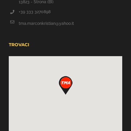
13823 - Strona (BI)
+39 333 3270898
tma.marconkristian@yahoo.it
TROVACI