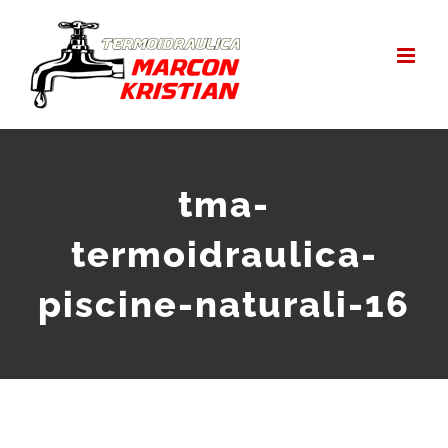
Salta
al
contenuto
tma-
termoidraulica-
piscine-naturali-16