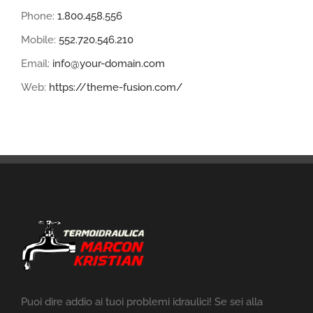
Phone:
1.800.458.556
Mobile:
552.720.546.210
Email:
info@your-domain.com
Web:
https://theme-fusion.com/
Puoi dire addio ai tuoi problemi idraulici! Se sei alla