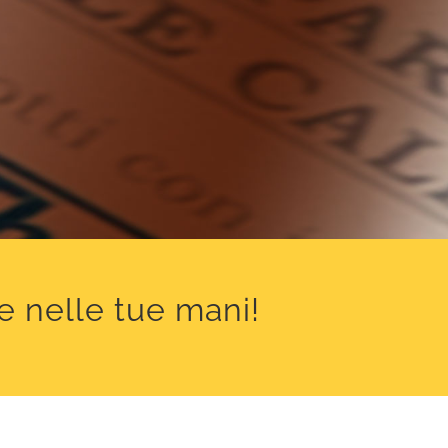
a
e nelle tue mani!