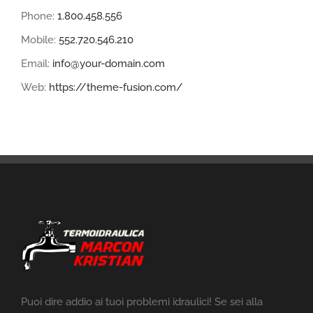
Phone:
1.800.458.556
Mobile:
552.720.546.210
Email:
info@your-domain.com
Web:
https://theme-fusion.com/
Puoi dire addio ai tuoi problemi idraulici! Se sei alla