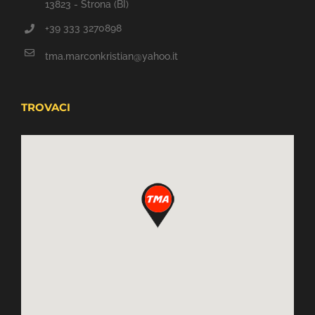
13823 - Strona (BI)
+39 333 3270898
tma.marconkristian@yahoo.it
TROVACI