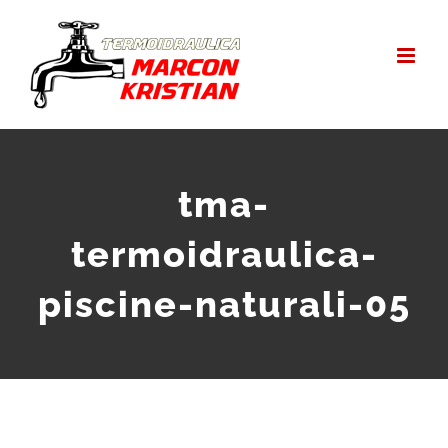
Salta
al
contenuto
tma-
termoidraulica-
piscine-naturali-05