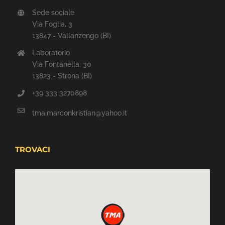
Sede sociale
Via Foglia, 3
13847 - Vallanzengo (BI)
Laboratorio
Via Fontanella, 30
13823 - Strona (BI)
+39 333 3270898
tma.marconkristian@yahoo.it
TROVACI