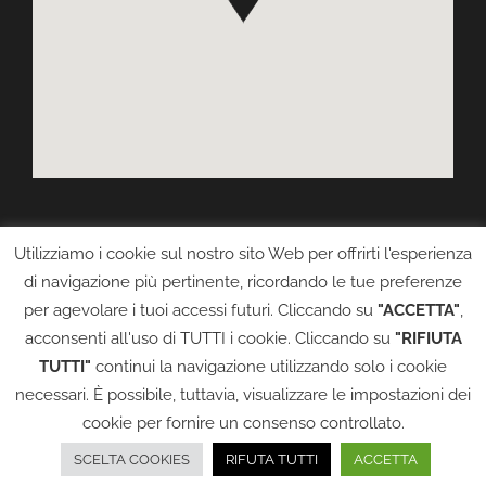
Utilizziamo i cookie sul nostro sito Web per offrirti l'esperienza
di navigazione più pertinente, ricordando le tue preferenze
per agevolare i tuoi accessi futuri. Cliccando su
"ACCETTA"
,
acconsenti all'uso di TUTTI i cookie. Cliccando su
"RIFIUTA
©
2026
TMA DI MARCON KRISTIAN
| All Rights Reserved | P.IVA:
TUTTI"
continui la navigazione utilizzando solo i cookie
02186640021 |
Informativa Privacy
|
Cookie Policy
Powered by
2000net Srl - Borgosesia (VC)
| Platform
SmartWEB360°
necessari. È possibile, tuttavia, visualizzare le impostazioni dei
cookie per fornire un consenso controllato.
Facebook
Email
SCELTA COOKIES
RIFUTA TUTTI
ACCETTA